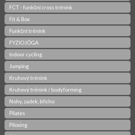
FCT - funkční cross trénink
Fit & Box
Funkční trénink
FYZIOJÓGA
Indoor cycling
Jumping
Kruhový trénink
Kruhový trénink / bodyforming
Nohy, zadek, břicho
Pilates
Piloxing