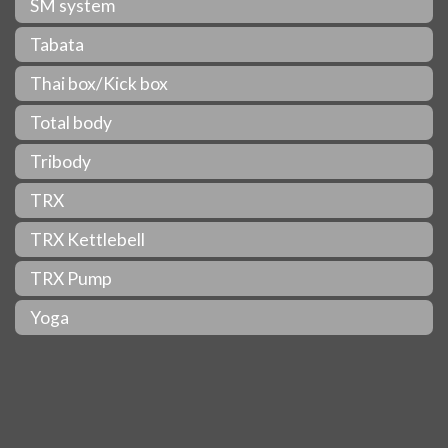
SM system
Tabata
Thai box/Kick box
Total body
Tribody
TRX
TRX Kettlebell
TRX Pump
Yoga