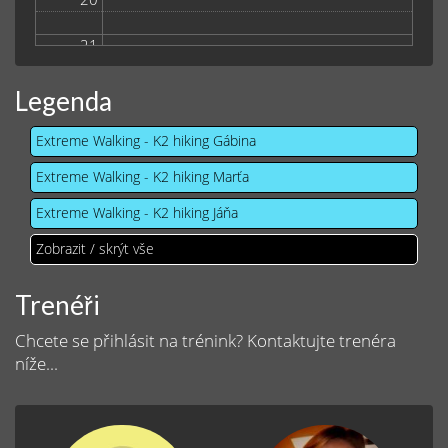
21
Legenda
Extreme Walking - K2 hiking Gábina
Extreme Walking - K2 hiking Marťa
Extreme Walking - K2 hiking Jáňa
Zobrazit / skrýt vše
Trenéři
Chcete se přihlásit na trénink? Kontaktujte trenéra
níže...