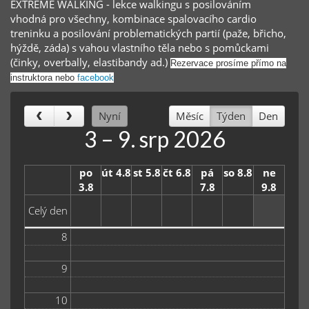
EXTREME WALKING - lekce walkingu s posilováním
vhodná pro všechny, kombinace spalovacího cardio
treninku a posilování problematických partií (paže, břicho,
hýždě, záda) s vahou vlastního těla nebo s pomůckami
(činky, overbally, elastibandy ad.)
Rezervace prosíme přímo na
instruktora nebo
facebook
Nyní
Měsíc
Týden
Den
3 – 9. srp 2026
po
út 4.8
st 5.8
čt 6.8
pá
so 8.8
ne
3.8
7.8
9.8
Celý den
8
9
10