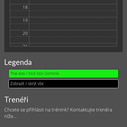
18
19
20
21
Legenda
Thai box / Kick box Dominik
Zobrazit / skrýt vše
Trenéři
Chcete se přihlásit na trénink? Kontaktujte trenéra
níže...