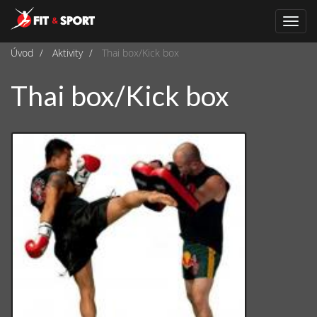
Navi
Úvod
Aktivity
Thai box/Kick box
Thai box/Kick box