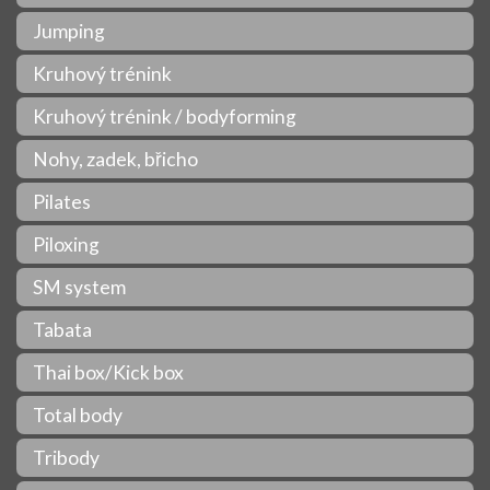
Jumping
Kruhový trénink
Kruhový trénink / bodyforming
Nohy, zadek, břicho
Pilates
Piloxing
SM system
Tabata
Thai box/Kick box
Total body
Tribody