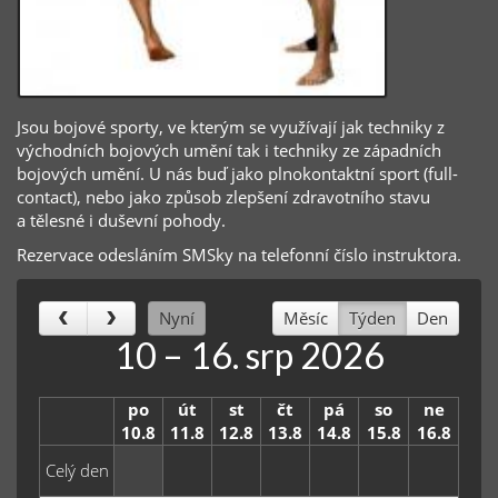
Jsou bojové sporty, ve kterým se využívají jak techniky z
východních bojových umění tak i techniky ze západních
bojových umění. U nás buď jako plnokontaktní sport (full-
contact), nebo jako způsob zlepšení zdravotního stavu
a tělesné i duševní pohody.
Rezervace odesláním SMSky na telefonní číslo instruktora.
Nyní
Měsíc
Týden
Den
10 – 16. srp 2026
po
út
st
čt
pá
so
ne
10.8
11.8
12.8
13.8
14.8
15.8
16.8
Celý den