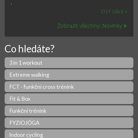
.
ČÍST DÁLE
Zobrazit všechny: Novinky
Co hledáte?
3 in 1 workout
Extreme walking
FCT - funkční cross trénink
Fit & Box
Funkční trénink
FYZIOJÓGA
Indoor cycling