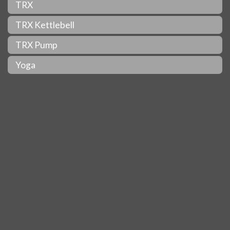
TRX
TRX Kettlebell
TRX Pump
Yoga