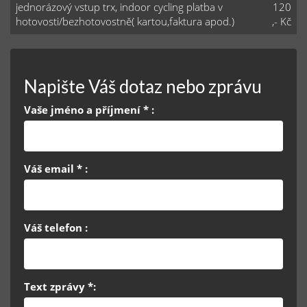
jednorázový vstup trx, indoor cycling platba v
120
hotovosti/bezhotovostně( kartou,faktura apod.)
,- Kč
Napište Váš dotaz nebo zprávu
Vaše jméno a příjmení * :
Váš email * :
Váš telefon :
Text zprávy *: