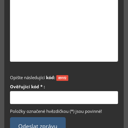
Opište následující
kód:
891f2
Ověřující kód * :
Položky označené hvězdičkou (*) jsou povinné!