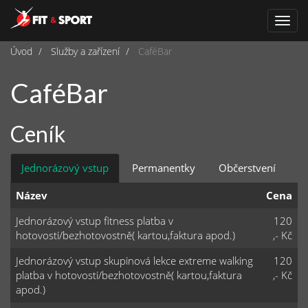
Navi
Úvod
Služby a zařízení
CaféBar
CaféBar
Ceník
Jednorázový vstup
Permanentky
Občerstvení
Název
Cena
Jednorázový vstup fitness platba v
120
hotovosti/bezhotovostně( kartou,faktura apod.)
,- Kč
Jednorázový vstup skupinová lekce extreme walking
120
platba v hotovosti/bezhotovostně( kartou,faktura
,- Kč
apod.)