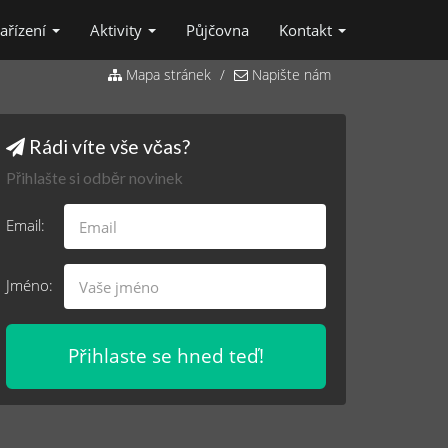
zařízení
Aktivity
Půjčovna
Kontakt
Mapa stránek
Napište nám
Rádi víte vše včas?
Přihlašte si odběr novinek
Email:
Jméno:
Přihlaste se hned teď!